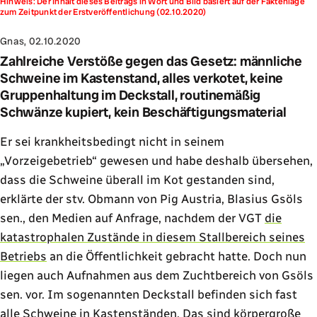
Hinweis: Der Inhalt dieses Beitrags in Wort und Bild basiert auf der Faktenlage
zum Zeitpunkt der Erstveröffentlichung (02.10.2020)
Gnas, 02.10.2020
Zahlreiche Verstöße gegen das Gesetz: männliche
Schweine im Kastenstand, alles verkotet, keine
Gruppenhaltung im Deckstall, routinemäßig
Schwänze kupiert, kein Beschäftigungsmaterial
Er sei krankheitsbedingt nicht in seinem
„Vorzeigebetrieb“ gewesen und habe deshalb übersehen,
dass die Schweine überall im Kot gestanden sind,
erklärte der stv. Obmann von Pig Austria, Blasius Gsöls
sen., den Medien auf Anfrage, nachdem der VGT
die
katastrophalen Zustände in diesem Stallbereich seines
Betriebs
an die Öffentlichkeit gebracht hatte. Doch nun
liegen auch Aufnahmen aus dem Zuchtbereich von Gsöls
sen. vor. Im sogenannten Deckstall befinden sich fast
alle Schweine in Kastenständen. Das sind körpergroße