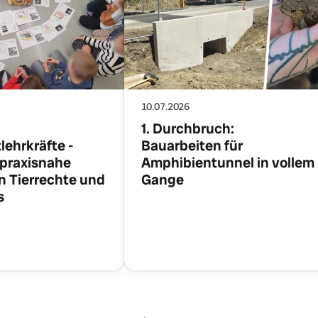
10.07.2026
1. Durchbruch:
lehrkräfte -
Bauarbeiten für
 praxisnahe
Amphibientunnel in vollem
in Tierrechte und
Gange
s
tikel lesen
Artikel lesen