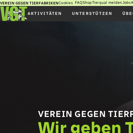
FAQ
Shop
Tierqual melden
Jobs
Cookies
VEREIN GEGEN TIERFABRIKEN
AKTIVITÄTEN
UNTERSTÜTZEN
ÜBE
VEREIN GEGEN TIER
Wir geben T