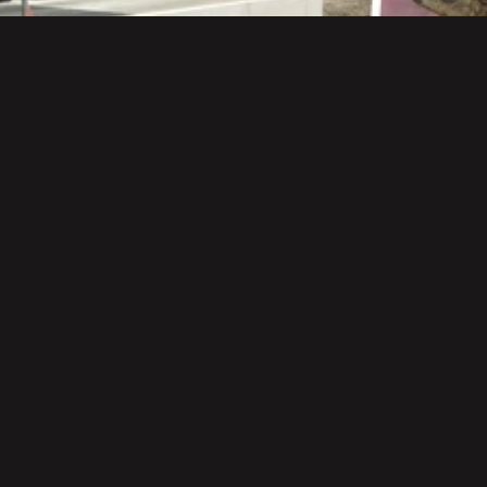
10.07.2026
, Wien
1. Durchbruch: Bauarbeiten für
Amphibientunnel in vollem Gange
VGT freut sich über Baustart am Schottenhof,
Hanslteich folgt
Zum Artikel