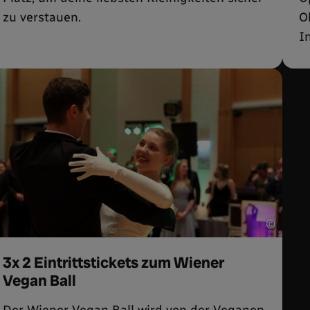
zu verstauen.
O
I
©
3x 2 Eintrittstickets zum Wiener
Vegan Ball
Der
Wiener Vegan Ball
wird von der Veganen