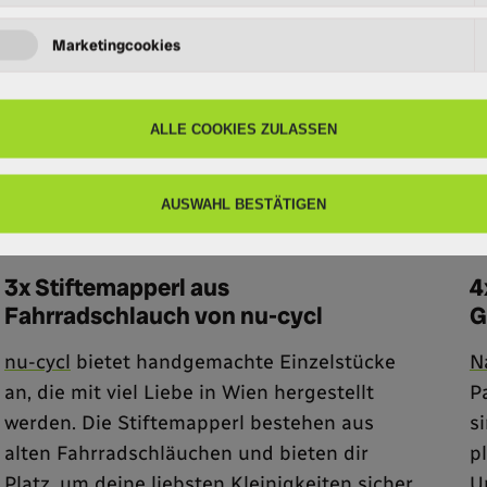
©
3x Stiftemapperl aus
4
Fahrradschlauch von nu-cycl
G
nu-cycl
bietet handgemachte Einzelstücke
N
an, die mit viel Liebe in Wien hergestellt
P
werden. Die Stiftemapperl bestehen aus
s
alten Fahrradschläuchen und bieten dir
p
Platz, um deine liebsten Kleinigkeiten sicher
U