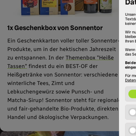
©
1x Geschenkbox von Sonnentor
Ein Geschenkkarton voller toller Sonnentor-
Produkte, um in der hektischen Jahreszeit
zu entspannen. In der
Themenbox "Heiße
Tassen"
findest du ein BEST-OF der
Heißgetränke von Sonnentor: verschiedene
winterliche Tees, Zimt und
Lebkuchengewürz sowie Punsch- und
Matcha-Sirup! Sonnentor steht für regionale
und fair-gehandelte Bio-Produkte, direkten
Handel und ökologische Verpackungen.