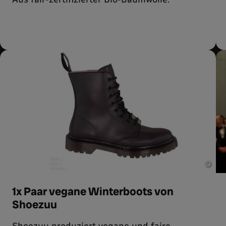
©
1x Paar vegane Winterboots von
Shoezuu
Shoezuu
produziert vegane und faire