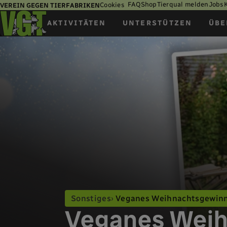
FAQ
Shop
Tierqual melden
Jobs
Cookies
VEREIN GEGEN TIERFABRIKEN
AKTIVITÄTEN
UNTERSTÜTZEN
ÜBE
Sonstiges
Veganes Weihnachtsgewinn
Veganes Weih