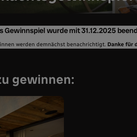
s Gewinnspiel wurde mit 31.12.2025 beend
:innen werden demnächst benachrichtigt.
Danke für 
 zu gewinnen: