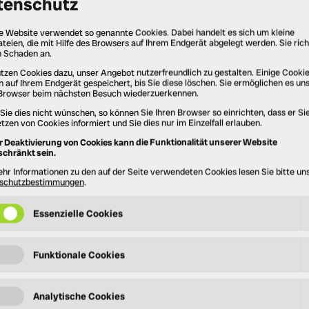
©
3x vegane Geschenkboxen von
1
Landgarten
E
Die Produkte von
Landgarten
sind 100 %
a
Bio mit regionalen Zutaten aus eigenem
u
Anbau. Wir dürfen 3 Geschenkboxen
H
verlosen, die prall gefüllt sind mit Früchten
u
bzw. Nüssen in Zartbitterschokolade. Egal ob
E
Erdbeeren, Himbeeren, Kirschen, Ingwer
F
oder Mandeln, hier ist für jeden Geschmack
D
etwas dabei! Bio, glutenfrei, fettfrei
z
geröstet.
u