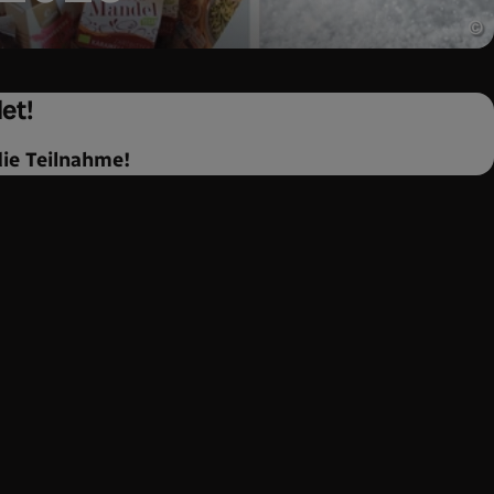
©
et!
die Teilnahme!