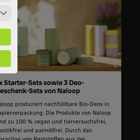
©
x Starter-Sets sowie 3 Deo-
eschenk-Sets von Naloop
aloop
produziert nachfüllbare Bio-Deos in
apierverpackung. Die Produkte von Naloop
ind zu 100 % vegan und tierversuchsfrei,
lastikfrei und palmölfrei. Durch das
pcycling von Reststoffen aus der