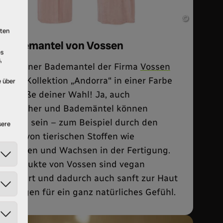
©
x Bademantel von Vossen
in veganer Bademantel der Firma
Vossen
us der Kollektion „Andorra“ in einer Farbe
nd Größe deiner Wahl! Ja, auch
andtücher und Bademäntel können
nvegan sein – zum Beispiel durch den
insatz von tierischen Stoffen wie
ettsäuren und Wachsen in der Fertigung.
ie Produkte von Vossen sind vegan
ertifiziert und dadurch auch sanft zur Haut
nd sorgen für ein ganz natürliches Gefühl.