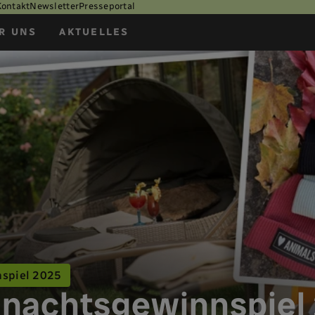
Kontakt
Newsletter
Presseportal
R UNS
AKTUELLES
spiel 2025
nachtsgewinnspiel