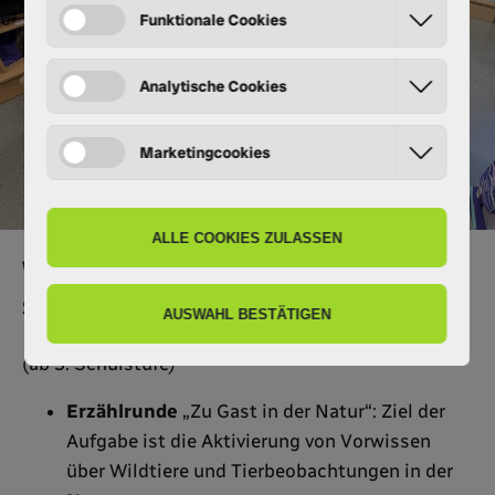
Workshop "Alpentiere
schützen!"
(ab 3. Schulstufe)
Erzählrunde
„Zu Gast in der Natur“: Ziel der
Aufgabe ist die Aktivierung von Vorwissen
über Wildtiere und Tierbeobachtungen in der