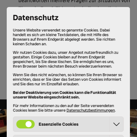
beantworten mehrere Fragen zur Situation von
Tieren in Zoo & Zirkus. Auch die aktuelle Lage
in Österreich wird thematisiert.
Ideensammlung
: Gemeinsam werden Ideen
für Alternativen zum Zoo- und Zirkusbesuch
gesammelt und besprochen.
Poster
gestalten: Wie wollen Tiere wirklich
leben? In kleinen Teams gestalten die Kinder
ein Wissensposter, um genauer
herauszuarbeiten, welche Lebensbedingungen
für Wildtiere ideal sind.