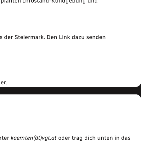
 geplanten Infostand-Kundgebung und
 der Steiermark. Den Link dazu senden
er
.
nter
kaernten(ät)vgt.at
oder trag dich unten in das