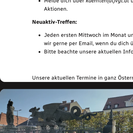
Melde dich über
kaernten(ät)vgt.at
u
Aktionen.
Neuaktiv-Treffen:
Jeden ersten Mittwoch im Monat u
wir gerne per Email, wenn du dich 
Bitte beachte unsere aktuellen In
Unsere aktuellen Termine in ganz Öster