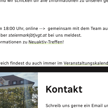
nd wir schicken dir alle Informationen zu unseren
m 18:00 Uhr, online --> gemeinsam mit dem Team aus
über
steiermark(ät)vgt.at
bei uns meldest.
formationen zu
Neuaktiv-Treffen
!
reich findest du auch immer im
Veranstaltungskalend
Kontakt
Schreib uns gerne ein Email u