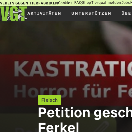
FAQ
Shop
Tierqual melden
Jobs
Cookies
VEREIN GEGEN TIERFABRIKEN
AKTIVITÄTEN
UNTERSTÜTZEN
ÜBE
Fleisch
Petition gesch
Ferkel