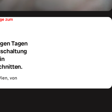
lage zum
nigen Tagen
sschaltung
in
chnitten.
ien, von