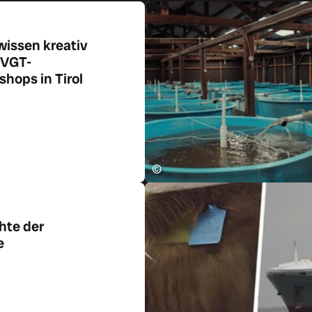
wissen kreativ
 VGT-
hops in Tirol
ikel
©
hte der
e
ikel