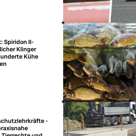
 Spiridon II-
icher Klinger
 hunderte Kühe
ien
ikel
©
rschutzlehrkräfte -
praxisnahe
n Tierrechte und