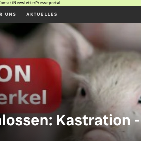
Kontakt
Newsletter
Presseportal
R UNS
AKTUELLES
lossen: Kastration -