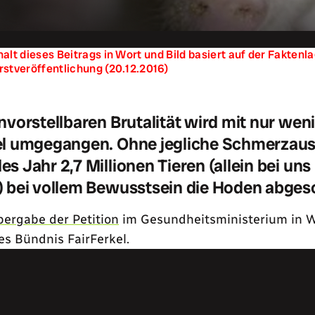
halt dieses Beitrags in Wort und Bild basiert auf der Fakten
rstveröffentlichung (20.12.2016)
unvorstellbaren Brutalität wird mit nur we
el umgegangen. Ohne jegliche Schmerzau
s Jahr 2,7 Millionen Tieren (allein bei uns 
) bei vollem Bewusstsein die Hoden abges
ergabe der Petition
im Gesundheitsministerium in W
es Bündnis FairFerkel.