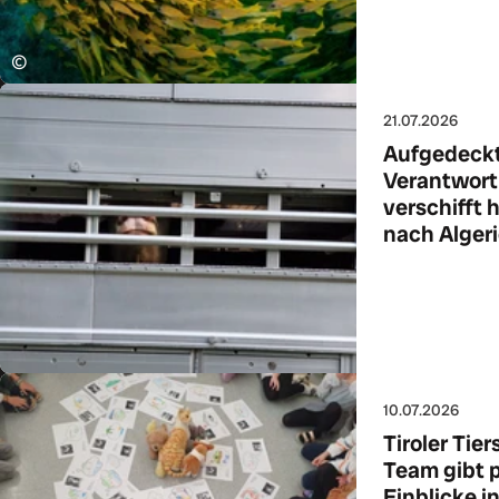
©
21.07.2026
Aufgedeckt:
Verantwortl
verschifft
nach Alger
Zum Art
10.07.2026
Tiroler Tie
Team gibt 
Einblicke i