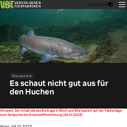
VEREIN GEGEN
SPENDEN
TIERFABRIKEN
Wassertiere
Es schaut nicht gut aus für
den Huchen
Hinweis: Der Inhalt dieses Beitrags in Wort und Bild basiert auf der Faktenlage
zum Zeitpunkt der Erstveröffentlichung (04.01.2023)
Wien, 04.01.2023