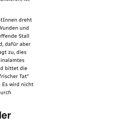
stInnen dreht
e Wunden und
effende Stall
d, dafür aber
agt zu, dies
minalamtes
d bittet die
frischer Tat“
 Es wird nicht
durch
der