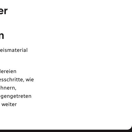
er
n
eismaterial
lereien
sschritte, wie
ühnern,
egengetreten
 weiter