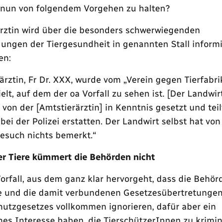
nun von folgendem Vorgehen zu halten?
ärztin wird über die besonders schwerwiegenden
ungen der Tiergesundheit in genannten Stall informi
en:
ärztin, Fr Dr. XXX, wurde vom „Verein gegen Tierfabri
elt, auf dem der oa Vorfall zu sehen ist. [Der Landwi
 von der [Amtstierärztin] in Kenntnis gesetzt und teil
 bei der Polizei erstatten. Der Landwirt selbst hat vo
esuch nichts bemerkt.“
er Tiere kümmert die Behörden nicht
Vorfall, aus dem ganz klar hervorgeht, dass die Behör
re und die damit verbundenen Gesetzesübertretunge
utzgesetzes vollkommen ignorieren, dafür aber ein
es Interesse haben, die TierschützerInnen zu krimina