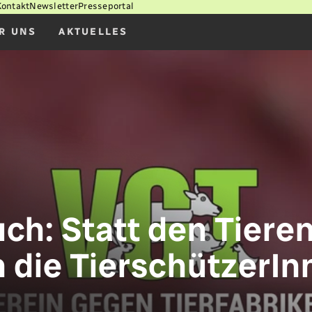
Kontakt
Newsletter
Presseportal
R UNS
AKTUELLES
h: Statt den Tieren 
n die TierschützerIn