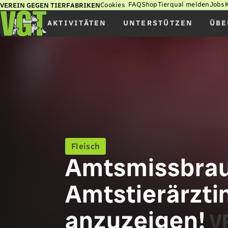
FAQ
Shop
Tierqual melden
Jobs
Cookies
VEREIN GEGEN TIERFABRIKEN
AKTIVITÄTEN
UNTERSTÜTZEN
ÜBE
Fleisch
Amtsmissbrauc
Amtstierärzti
anzuzeigen!