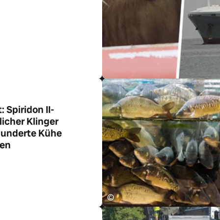
ikel
 Spiridon II-
icher Klinger
 hunderte Kühe
ien
ikel
©