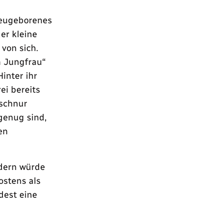
neugeborenes
er kleine
von sich.
n Jungfrau“
Hinter ihr
ei bereits
lschnur
 genug sind,
en
ndern würde
ostens als
dest eine