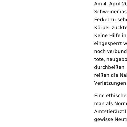
Am 4. April 2
Schweinemast
Ferkel zu seh
Körper zuckte
Keine Hilfe i
eingesperrt wa
noch verbund
tote, neugebo
durchbeißen, 
reißen die Na
Verletzunge
Eine ethische
man als Norm
Amtstierärzt
gewisse Neutr