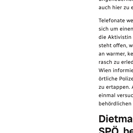
auch hier zu 
Telefonate we
sich um eine
die Aktivisti
steht offen, w
an warmer, ke
rasch zu erle
Wien informie
örtliche Poliz
zu ertappen. 
einmal versuc
behördlichen 
Dietma
SPÖ, b