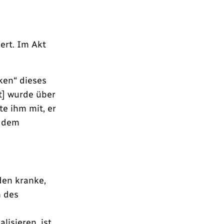
ert. Im Akt
ken“ dieses
rt] wurde über
te ihm mit, er
n dem
den kranke,
n des
lisieren, ist