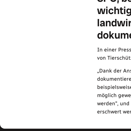
wichtig
landwir
dokume
In einer Pre
von Tierschüt
„Dank der Ans
dokumentieren
beispielswei
möglich gewe
werden", und 
erschwert we