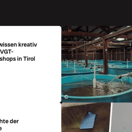
wissen kreativ
 VGT-
hops in Tirol
ikel
©
hte der
e