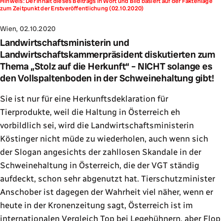
Hinweis: Der Inhalt dieses Beitrags in Wort und Bild basiert auf der Faktenlage
zum Zeitpunkt der Erstveröffentlichung (02.10.2020)
Wien, 02.10.2020
Landwirtschaftsministerin und
Landwirtschaftskammerpräsident diskutierten zum
Thema „Stolz auf die Herkunft“ – NICHT solange es
den Vollspaltenboden in der Schweinehaltung gibt!
Sie ist nur für eine Herkunftsdeklaration für
Tierprodukte, weil die Haltung in Österreich eh
vorbildlich sei, wird die Landwirtschaftsministerin
Köstinger nicht müde zu wiederholen, auch wenn sich
der Slogan angesichts der zahllosen Skandale in der
Schweinehaltung in Österreich, die der VGT ständig
aufdeckt, schon sehr abgenutzt hat. Tierschutzminister
Anschober ist dagegen der Wahrheit viel näher, wenn er
heute in der Kronenzeitung sagt, Österreich ist im
internationalen Vergleich Top bei Legehühnern, aber Flop