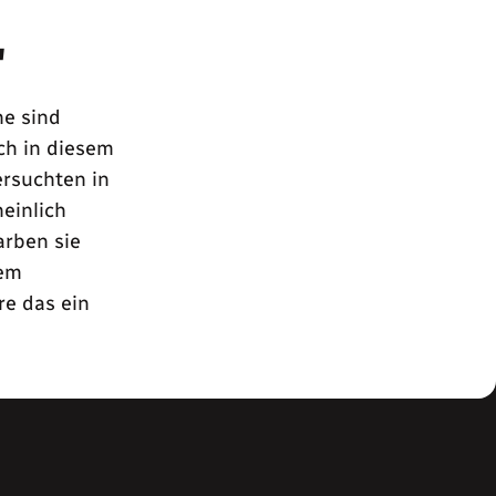
"
ne sind
ch in diesem
ersuchten in
einlich
arben sie
lem
re das ein