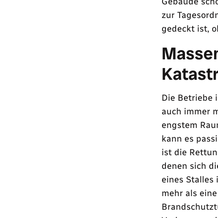
Gebäude schon
zur Tagesord
gedeckt ist, 
Massent
Katast
Die Betriebe 
auch immer me
engstem Raum
kann es passi
ist die Rettu
denen sich di
eines Stalle
mehr als ein
Brandschutzt