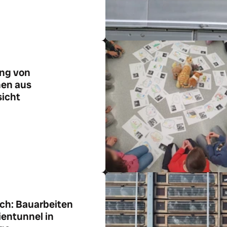
ung von
hen aus
sicht
ikel
uch: Bauarbeiten
ientunnel in