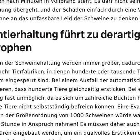
 nach Minuten in Vollbrand steht. Es darf nicht sei
nung übergeht, und der Schaden einfach durch eine 
ohne an das unfassbare Leid der Schweine zu denken!
ierhaltung führt zu derarti
rophen
in der Schweinehaltung werden immer größer, dadurc
hr Tierfabriken, in denen hunderte oder tausende T
 eingesperrt sind. Bei einem Ausfall der automatis
eren, dass hunderte Tiere gleichzeitig ersticken. Bei
ng fast unmöglich, da es sich um zahlreiche Buchten 
e Tiere nicht selbstständig befreien können. Eine Ev
s in der Größenordnung von 1000 Schweinen würde wa
e Stunde in Anspruch nehmen! Es müssen daher auch
üren eingebaut werden, um ein qualvolles Ersticken 