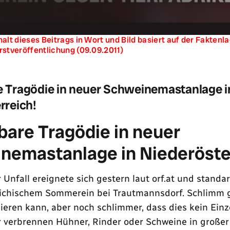
halt dieses Beitrags in Wort und Bild basiert auf der Fakten
rstveröffentlichung (09.09.2011)
 Tragödie in neuer Schweinemastanlage i
rreich!
bare Tragödie in neuer
nemastanlage in Niederöste
r Unfall ereignete sich gestern laut orf.at und standar
eichischem Sommerein bei Trautmannsdorf. Schlimm 
ieren kann, aber noch schlimmer, dass dies kein Einzel
 verbrennen Hühner, Rinder oder Schweine in großer 