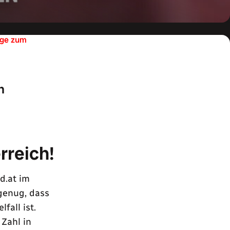
lage zum
n
rreich!
d.at im
genug, dass
fall ist.
Zahl in