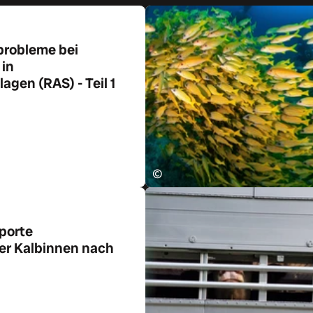
probleme bei
 in
lagen (RAS) - Teil 1
ikel
©
porte
r Kalbinnen nach
ikel