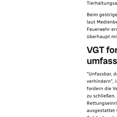
Tierhaltungs
Beim gestrige
laut Medienbe
Feuerwehr ers
überhaupt mi
VGT for
umfass
"Unfassbar, 
verhindern", 
fordern die V
zu schließen.
Rettungseinr
ausgestattet 