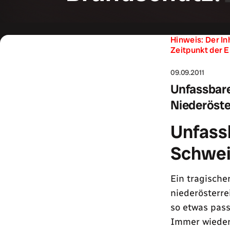
Hinweis: Der In
Zeitpunkt der E
09.09.2011
Unfassbare
Niederöste
Unfass
Schwei
Ein tragische
niederösterr
so etwas pass
Immer wieder