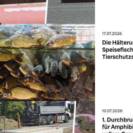
17.07.2026
Die Hälter
Speisefisc
Tierschutz
Zum Art
©
10.07.2026
1. Durchbr
für Amphib