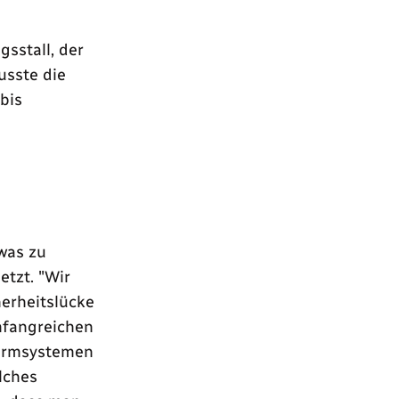
sstall, der
usste die
bis
was zu
etzt. "Wir
herheitslücke
mfangreichen
larmsystemen
lches