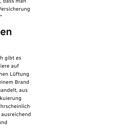
n, dass man
Versicherung
"
gen
h gibt es
iere auf
chen Lüftung
 einem Brand
handelt, aus
akuierung
hrscheinlich
 ausreichend
und