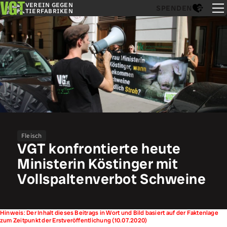
VEREIN GEGEN
SPENDEN
TIERFABRIKEN
Fleisch
VGT konfrontierte heute
Ministerin Köstinger mit
Vollspaltenverbot Schweine
Hinweis: Der Inhalt dieses Beitrags in Wort und Bild basiert auf der Faktenlage
zum Zeitpunkt der Erstveröffentlichung (10.07.2020)