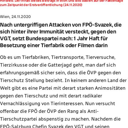
Hinweis: Der Inhalt dieses Beitrags in Wort und Bild basiert auf der Faktenlage
zum Zeitpunkt der Erstveröffentlichung (24.11.2020)
Wien, 24.11.2020
Nach untergriffigen Attacken von FPÖ-Svazek, die
sich hinter ihrer Immunität versteckt, gegen den
VGT, setzt Bundespartei nach: 1 Jahr Haft für
Besetzung einer Tierfabrik oder Filmen darin
Ob es um Tierfabriken, Tiertransporte, Tierversuche,
Tierzirkusse oder die Gatterjagd geht, man darf sich
erfahrungsgemäß sicher sein, dass die ÖVP gegen den
Tierschutz Stellung bezieht. In keinem anderen Land der
Welt gibt es eine Partei mit derart starken Animositäten
gegen den Tierschutz und mit derart radikaler
Vernachlässigung von Tierinteressen. Nun versucht
offenbar die FPÖ der ÖVP den Rang als Anti-
Tierschutzpartei abspenstig zu machen. Nachdem die
FPÖ-Salzburg Chefin Svazek den VGT und seinen