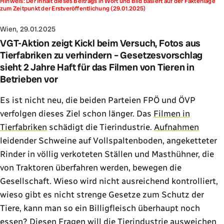
Hinweis: Der Inhalt dieses Beitrags in Wort und Bild basiert auf der Faktenlage
zum Zeitpunkt der Erstveröffentlichung (29.01.2025)
Wien, 29.01.2025
VGT-Aktion zeigt Kickl beim Versuch, Fotos aus
Tierfabriken zu verhindern – Gesetzesvorschlag
sieht 2 Jahre Haft für das Filmen von Tieren in
Betrieben vor
Es ist nicht neu, die beiden Parteien FPÖ und ÖVP
verfolgen dieses Ziel schon länger. Das
Filmen in
Tierfabriken
schädigt die Tierindustrie.
Aufnahmen
leidender Schweine auf Vollspaltenboden, angeketteter
Rinder in völlig verkoteten Ställen und Masthühner, die
von Traktoren überfahren werden, bewegen die
Gesellschaft. Wieso wird nicht ausreichend kontrolliert,
wieso gibt es nicht strenge Gesetze zum Schutz der
Tiere, kann man so ein Billigfleisch überhaupt noch
essen? Diesen Fragen will die Tierindustrie ausweichen