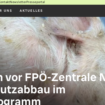
Kontakt
Newsletter
Presseportal
R UNS
AKTUELLES
 vor FPÖ-Zentrale N
hutzabbau im
rogramm