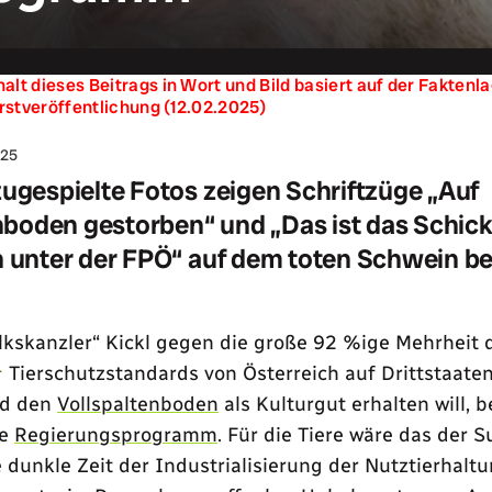
halt dieses Beitrags in Wort und Bild basiert auf der Fakten
rstveröffentlichung (12.02.2025)
025
gespielte Fotos zeigen Schriftzüge „Auf
nboden gestorben“ und „Das ist das Schick
unter der FPÖ“ auf dem toten Schwein b
lkskanzler
Kickl gegen die große 92 %ige Mehrheit 
1
Tierschutzstandards von Österreich auf Drittstaate
nd den
Vollspaltenboden
als Kulturgut erhalten will, 
te
Regierungsprogramm
. Für die Tiere wäre das der S
e dunkle Zeit der Industrialisierung der Nutztierhalt