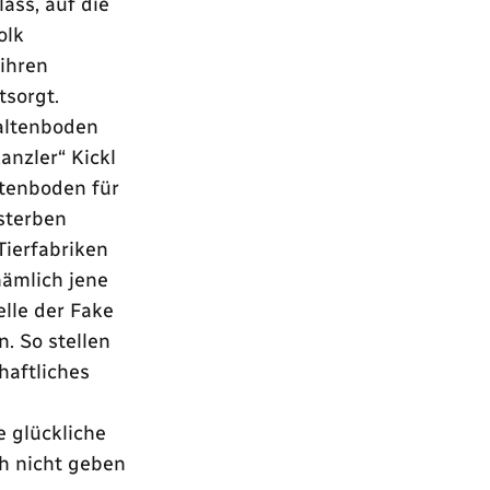
ss, auf die
olk
ihren
sorgt.
paltenboden
anzler
Kickl
ltenboden für
 sterben
Tierfabriken
nämlich jene
elle der Fake
. So stellen
chaftliches
 glückliche
ch nicht geben