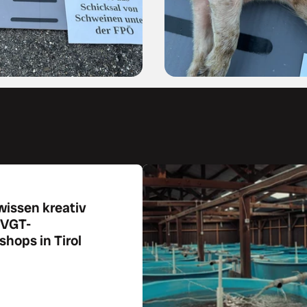
wissen kreativ
 VGT-
hops in Tirol
ikel