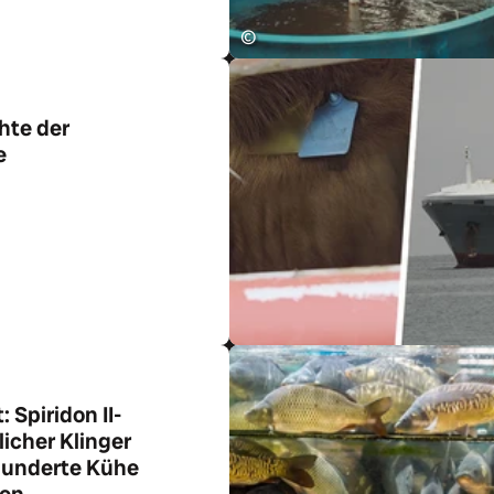
©
hte der
e
ikel
 Spiridon II-
icher Klinger
 hunderte Kühe
ien