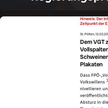
Hinweis: Der In
Zeitpunkt der E
St. Pölten, 12.02.2
Dem VGT zu
Vollspalte
Schweinen 
Plakaten
Dass FPÖ-
Vo
Volkswillens
nivellieren u
veröffentlich
Absturz in di