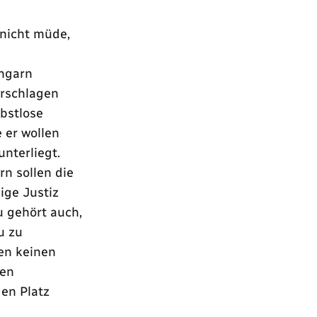
 nicht müde,
Ungarn
erschlagen
bstlose
 er wollen
unterliegt.
n sollen die
ige Justiz
 gehört auch,
u zu
en keinen
hen
gen Platz