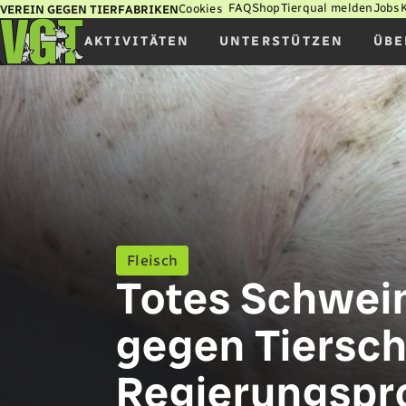
FAQ
Shop
Tierqual melden
Jobs
Cookies
VEREIN GEGEN TIERFABRIKEN
AKTIVITÄTEN
UNTERSTÜTZEN
ÜBE
Fleisch
Totes Schwein
gegen Tiersc
Regierungsp