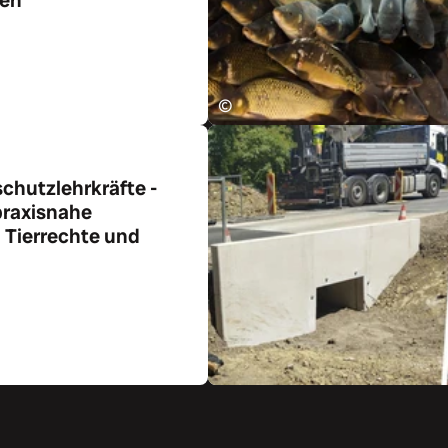
ikel
©
rschutzlehrkräfte -
praxisnahe
n Tierrechte und
ikel