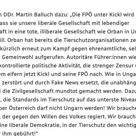
 DDr. Martin Balluch dazu:
Die FPÖ unter Kickl wird
ass sie unsere liberale Gesellschaft mit lebendiger
aft in eine tote, illiberale Gesellschaft wie Orban in 
l. Orban hat bereits die Tierschutzorganisationen z
kürzlich erneut zum Kampf gegen ehrenamtliche, sel
s Gemeinwohl aufgerufen. Autoritäre Führer:innen wie
kontrollierte politische Aktivität, die strenger Zensur 
 eifern jetzt Kickl und seine FPÖ nach. Wie in Ungar
 zerstört und durch Fake News ersetzt, die unabhäng
 die Zivilgesellschaft mundtot gemacht werden. Dazu
, die Standards im Tierschutz auf das unterste Nivea
ber Österreich darf nicht Ungarn werden! Wir brauch
, der gegen den Willen des Volkes regiert. Wir brauc
ine liberale Demokratie, in der Tierschutz den wichti
r ihm gebührt!