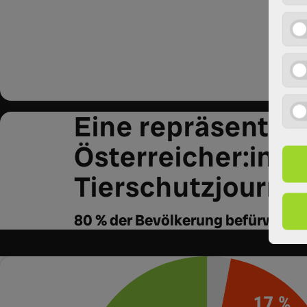
Eine repräsentati
Österreicher:inn
Tierschutzjournal
80 % der Bevölkerung befürworte