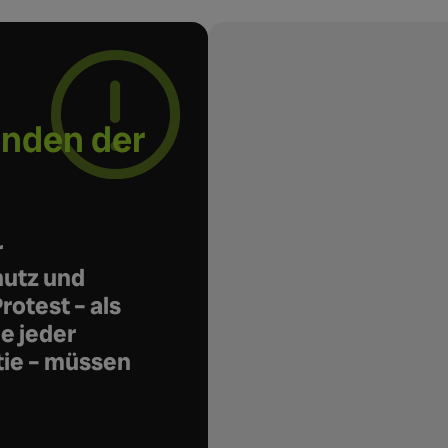
enden der
r
hutz
und
rotest – als
e jeder
ie –
müssen