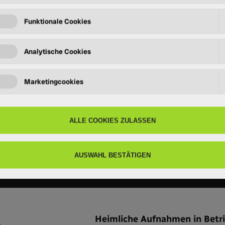
ve Gallup-Umfrage brin
en von investigativem
ismus halten:
n heimliche Aufnahmen in Tierfabriken
Heimliche Aufnahmen in Betr