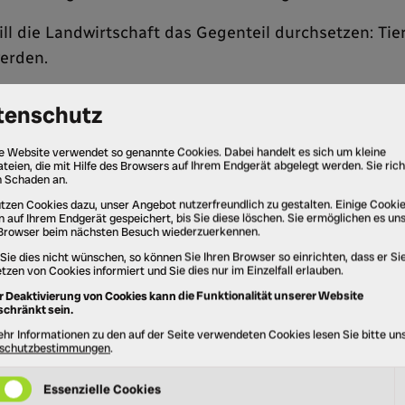
will die Landwirtschaft das Gegenteil durchsetzen: Ti
werden.
cht darauf, zu wissen, wie die Tiere in Österreich g
chen von den skandalösen Zuständen und der Protest
it ist kein