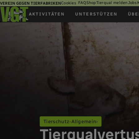
FAQ
Shop
Tierqual melden
Jobs
Cookies
VEREIN GEGEN TIERFABRIKEN
AKTIVITÄTEN
UNTERSTÜTZEN
ÜBE
Tierschutz-Allgemein
Tierqualvert