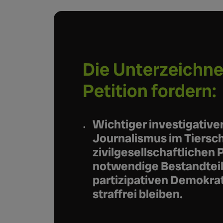
Die Unterzeichn
Petition fordern:
Wichtiger investigative
Journalismus im Tiersc
zivilgesellschaftlichen P
notwendige Bestandteil
partizipativen Demokrat
straffrei bleiben.