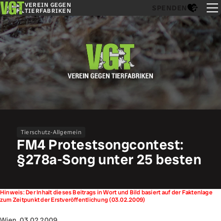
VEREIN GEGEN
SPENDEN
TIERFABRIKEN
Tierschutz-Allgemein
FM4 Protestsongcontest:
§278a-Song unter 25 besten
Hinweis: Der Inhalt dieses Beitrags in Wort und Bild basiert auf der Faktenlage
zum Zeitpunkt der Erstveröffentlichung (03.02.2009)
Wien, 03.02.2009