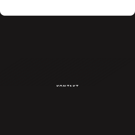
Zum Artikel
KONTAKT
VEREIN GEGEN TIERFABRIKEN
Meidlinger Hauptstraße 63/6
1120 Wien
Telefon: 01/929 14 98
vgt@vgt.at
UNTERSTÜTZEN