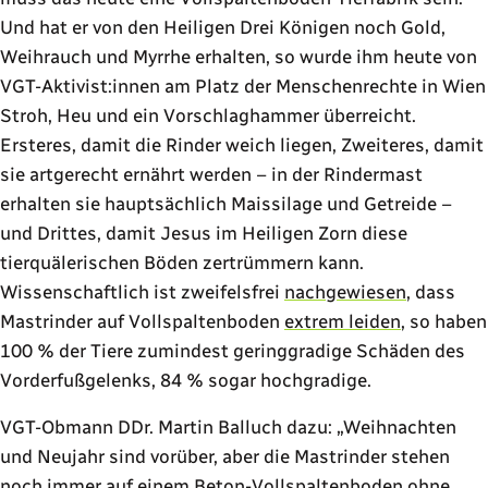
Und hat er von den Heiligen Drei Königen noch Gold,
Weihrauch und Myrrhe erhalten, so wurde ihm heute von
VGT-Aktivist:innen am Platz der Menschenrechte in Wien
Stroh, Heu und ein Vorschlaghammer überreicht.
Ersteres, damit die Rinder weich liegen, Zweiteres, damit
sie artgerecht ernährt werden – in der Rindermast
erhalten sie hauptsächlich Maissilage und Getreide –
und Drittes, damit Jesus im Heiligen Zorn diese
tierquälerischen Böden zertrümmern kann.
Wissenschaftlich ist zweifelsfrei
nachgewiesen
, dass
Mastrinder auf Vollspaltenboden
extrem leiden
, so haben
100 % der Tiere zumindest geringgradige Schäden des
Vorderfußgelenks, 84 % sogar hochgradige.
VGT-Obmann DDr. Martin Balluch dazu:
Weihnachten
und Neujahr sind vorüber, aber die Mastrinder stehen
noch immer auf einem Beton-Vollspaltenboden ohne